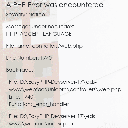
A PHP Error was encountered
Severity: Notice
Message: Undefined index:
HTTP_ACCEPT_LANGUAGE
Filename: controllers/web.php
Line Number: 1740
Backtrace:
File: D:\EasyPHP-Devserver-17\eds-
www\webfaa\unicorn\controllers\web.php
Line: 1740
Function: _error_handler
File: D:\EasyPHP-Devserver-17\eds-
www\webfaa\index.php