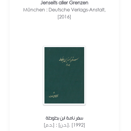
Jenseits aller Grenzen
München : Deutsche Verlags-Anstalt,
[2016]
سفر نامة ابن بطوطة
[د.م.] : [د.ن.]، [1992]