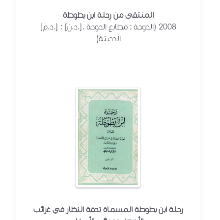
المنتقى من رحلة ابن بطوطة
[د.م.] : [د.ن.]، 2008 (الدوحة : مطابع الدوحة
الحديثة)
رحلة ابن بطوطة المسماة تحفة النظار في غرائب