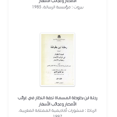
الأمصار وعجائب الأسفار
بيروت : مؤسسة الرسالة، 1985
رحلة ابن بطوطة المسماة تحفة النظار في غرائب
الأمصار وعجائب الأسفار
الرباط : منشورات أكاديمية المملكة المغربية،
1997