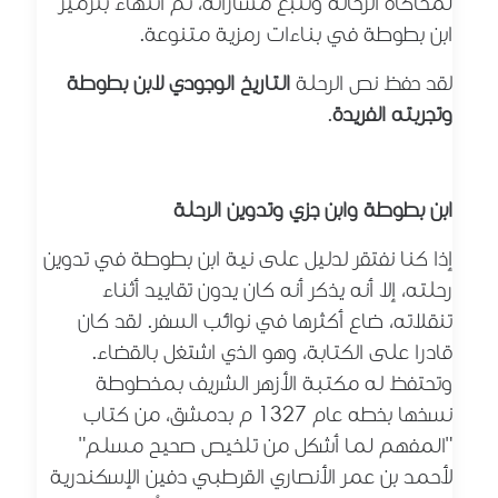
لمحاكاة الرحالة وتتبع مساراته، ثم انتهاءً بترميز
ابن بطوطة في بناءات رمزية متنوعة.
لقد حفظ نص الرحلة
التاريخ الوجودي لابن بطوطة
وتجربته الفريدة
.
ابن بطوطة وابن جزي وتدوين الرحلة
إذا كنا نفتقر لدليل على نية ابن بطوطة في تدوين
رحلته، إلا أنه يذكر أنه كان يدون تقاييد أثناء
تنقلاته، ضاع أكثرها في نوائب السفر. لقد كان
قادرا على الكتابة، وهو الذي اشتغل بالقضاء.
وتحتفظ له مكتبة الأزهر الشريف بمخطوطة
نسخها بخطه عام 1327 م بدمشق، من كتاب
"المفهم لما أشكل من تلخيص صحيح مسلم"
لأحمد بن عمر الأنصاري القرطبي دفين الإسكندرية