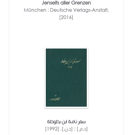
Jenseits aller Grenzen
München : Deutsche Verlags-Anstalt,
[2016]
سفر نامة ابن بطوطة
[د.م.] : [د.ن.]، [1992]