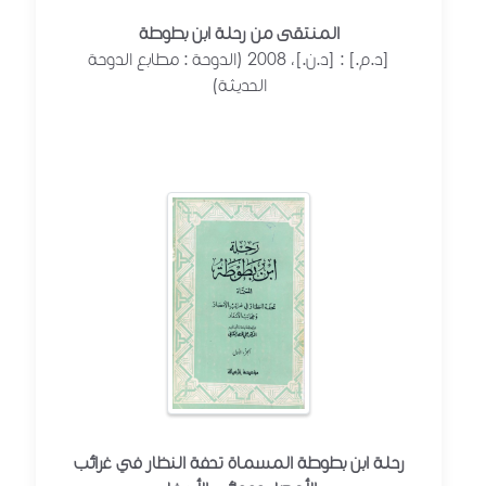
المنتقى من رحلة ابن بطوطة
[د.م.] : [د.ن.]، 2008 (الدوحة : مطابع الدوحة
الحديثة)
رحلة ابن بطوطة المسماة تحفة النظار في غرائب