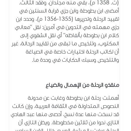
(ت. 1358 م)، بقي منه مجلدان، وفُقد الثالث.
أمضى ابن بطوطة وابن جزي قرابة السنتين في
تقييد الرحلة وتحريرها (1355-1356 م)، وحدد ابن
جزي مهمته في التدوين في أمرين: نقل "معاني
كلام ابن بطوطة بألفاظه" أي نقل الشفوي إلى
المكتوب، وتلخيص ما تبقى من تقاييد الرحالة، غير
أن لكاتب الرحلة اختيارات خاصة في الصياغة
والتلخيص وسبك الحكايات في وحدة ما.
منقذو الرحلة من الإهمال والضياع
أهملت رحلة ابن بطوطة وغابت عن مدونة
النصوص المتداولة في الثقافة العربية، وإن كانت
قد نسخت منها عدة نسخ، أحصى منها عبد الهادي
التازي نحوا من ثلاثين مخطوطة. ويظن التازي أن
الرحلة عرفت بالمشرق العربي خلال القرن السادس