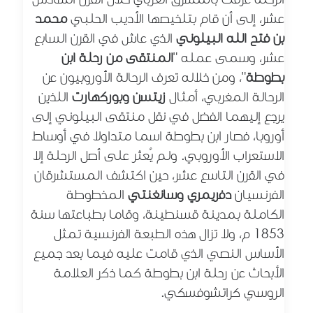
عشر، إلى أن قام بتلخيصها الأديب الحلبي
محمد
بن فتح الله البيلوني
الذي عاش في القرن السابع
عشر، وسمى عمله "
المنتقى من رحلة ابن
بطوطة
"، ومن خلاله تعرف الرحالة الأوروبيون عن
الرحالة المغربي، أمثال
زيتسن وبوركهارت
اللذين
يرجع إليهما الفضل في نقل منتقى البيلوني إلى
أوروبا، فصار ابن بطوطة اسما متداولا في أوساط
الاستعراب الأوروبي. ولم يُعثر على أصل الرحلة إلا
في القرن التاسع عشر، حين اكتشف المستشرقان
الفرنسيان
دفريمري وسانغنتي
المخطوطة
الكاملة بمدينة قسنطينة، وقاما بطباعتها
سنة
1853 م، ولا تزال هذه الطبعة الفرنسية تمثل
الأساس النصي الذي قامت عليه فيما بعد جميع
الأبحاث عن رحلة ابن بطوطة كما ذكر العلامة
الروسي كراتشوفسكي.