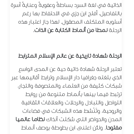
الذاتية في لغة السرد بساطةً وعفويةً وعنايةً آسرة
بالتفاصيل، أفلح ابن جزي في الاحتفاظ بها رغم
أسلوبه المتكلف المصقول. لهذا جاز اعتبار هذه
الرحلة
نمطا من أنماط الكتابة عن الذات
.
الرحلة شهادة تاريخية عن عالم الإسلام المترابط
تعتبر الرحلة شهادة ذاتية حية عن المدى الواسع
الذي بلغته جغرافيا دار الإسلام وترابط أقاليمها عبر
شبكات كثيفة من العلماء والمتصوفة والتجار،
ترتبط فيما بينها بأنماط متنوعة من روابط
التواصل والتبادل والرحلات والعلاقات الثقافية
والروحية، وتَنْشط هذه الشبكات في فضاءات
المدن والحواضر التي شكلت آنذاك
نظاما عالميا
مفتوحا
. ولئن اعتنى ابن بطوطة بوصف أنماط