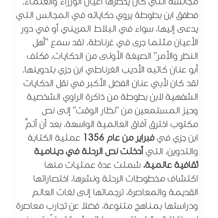
مجالسه التي كان يحضرها أعيان الوزراء والعلماء.
فطفق ابن بطوطة يروي حكاياته في المجالس التي
يدعى إليها، سواء في البلاط المريني أو في دور
الأعيان مثلما جرى في غرناطة. لقد سمع "أهل
النظر والأمر" الصيغة الأولى من الحكايات، فكلف
أبو عنان كاتبه الأديب الغرناطي ابن جزي بتدوينها.
لقد كان لأبي عنان الفضل الأكبر في نقل الحكايات
الشفهية لابن بطوطة من ذاكرة الراوي الشخصية
وحيز المستمعين من "نظار الوقت" إلى نص
مكتوب اخترق آفاق العالمية الواسعة، بعد أن أتمَّ
ا
بن جزي في
فبراير من عام 1356
عملية الكتابة
والتدوين، التي
أدخلت نص الرحلة في دينامية
ثقافية عالمية،
شملت عدة عمليات منها
اكتشاف مخطوطات الرحلة ونشرها، اختصاراتها
القديمة والمعاصرة، ترجماتها إلى لغات العالم
ودراستها بمناهج متنوعة، فضلا عن تجارب معاصرة