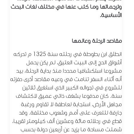
وترجماتها وما كتب عنها في مختلف لغات البحث
الأساسية.
مقاصد الرحلة وعالمها
انطلق ابن بطوطة في رحلته سنة 1325 م تحركه
أشواق الحج إلى البيت العتيق،
لم يكن يحمل
مشروعا استكشافيا محددا منذ بداية الرحلة، بيد
أنه أثناء السفر تنامت في وعيه مقاصد أخرى حفزته
للشروع في تجواله الكبير الذي استغرق ثلاثين
سنة. كان
مدفوعا بشغف ذاتي عميق ل
اكتشاف
مجاهل الأرض، استجابة لعاطفة لا تقاوم ورغبة
جارفة للتعرف على أمم وشعوب مختلفة. وقد
قطع في رحلاته مائة وعشرين ألف كيلومتر تقريبا،
شملت مساحة ما يزيد عن أربعين دولة بحسب