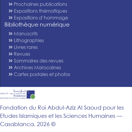
Prochaines publications
Expositions thématiques
Expositions d’hommage
Bibliothèque numérique
Manuscrits
Lithographies
Livres rares
Revues
Sommaires des revues
Archives Marocaines
Cartes postales et photos
Fondation du Roi Abdul-Aziz Al Saoud pour les
Etudes Islamiques et les Sciences Humaines —
Casablanca, 2026 ©