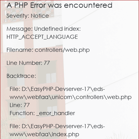
A PHP Error was encountered
Severity: Notice
Message: Undefined index:
HTTP_ACCEPT_LANGUAGE
Filename: controllers/web.php
Line Number: 77
Backtrace:
File: D:\EasyPHP-Devserver-17\eds-
www\webfaa\unicorn\controllers\web.php
Line: 77
Function: _error_handler
File: D:\EasyPHP-Devserver-17\eds-
www\webfaa\index.php