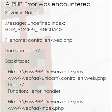
A PHP Error was encountered
Severity: Notice
Message: Undefined index:
HTTP_ACCEPT_LANGUAGE
Filename: controllers/web.php
Line Number: 77
Backtrace:
File: D:\EasyPHP-Devserver-17\eds-
www\webfaa\unicorn\controllers\web.php
Line: 77
Function: _error_handler
File: D:\EasyPHP-Devserver-17\eds-
www\webfaa\index.php