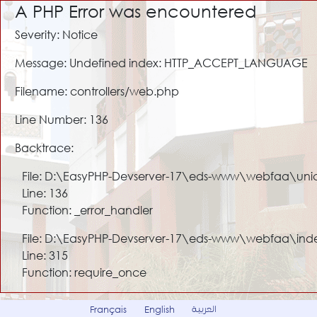
A PHP Error was encountered
Severity: Notice
Message: Undefined index: HTTP_ACCEPT_LANGUAGE
Filename: controllers/web.php
Line Number: 136
Backtrace:
File: D:\EasyPHP-Devserver-17\eds-www\webfaa\uni
Line: 136
Function: _error_handler
File: D:\EasyPHP-Devserver-17\eds-www\webfaa\ind
Line: 315
Function: require_once
العربية
Français
English