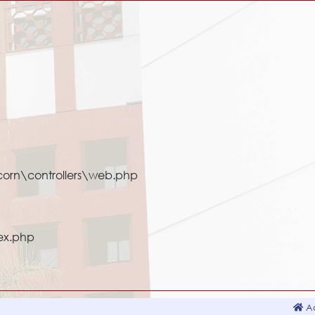
corn\controllers\web.php
ex.php
Ac