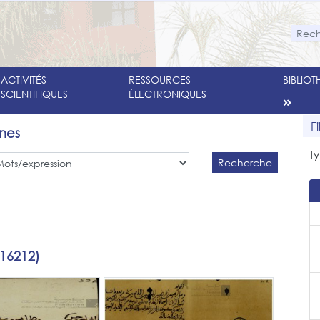
ACTIVITÉS
RESSOURCES
BIBLIO
SCIENTIFIQUES
ÉLECTRONIQUES
F
nes
Ty
Recherche
 16212)