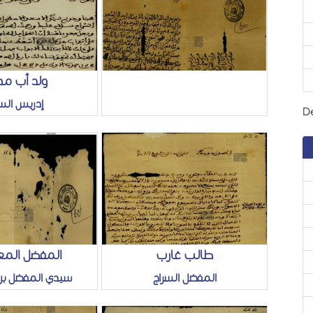
ولد أب م
إدريس السر
De
طالب غارب
المفضل الم
المفضل السراج
سيدي المفضل بن