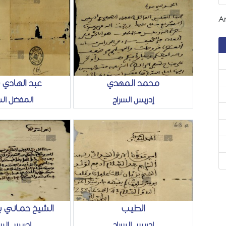
An
محمد المهدي
عبد الهادي 
إدريس السراج
المفضل الس
الطيب
الشيخ حماني بن
إدريس السراج
إدريس السر