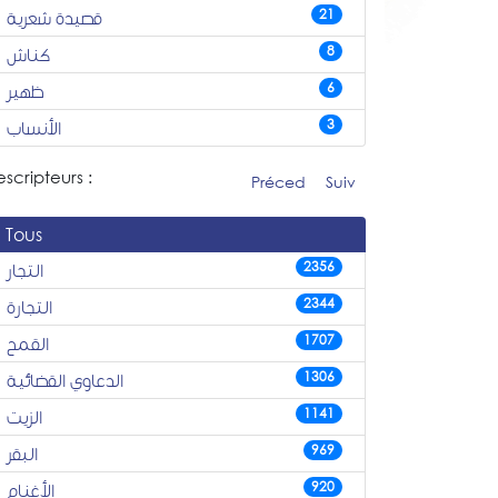
21
قصيدة شعرية
8
كناش
6
ظهير
3
الأنساب
scripteurs :
Préced
Suiv
Tous
2356
التجار
2344
التجارة
1707
القمح
1306
الدعاوي القضائية
1141
الزيت
969
البقر
920
الأغنام