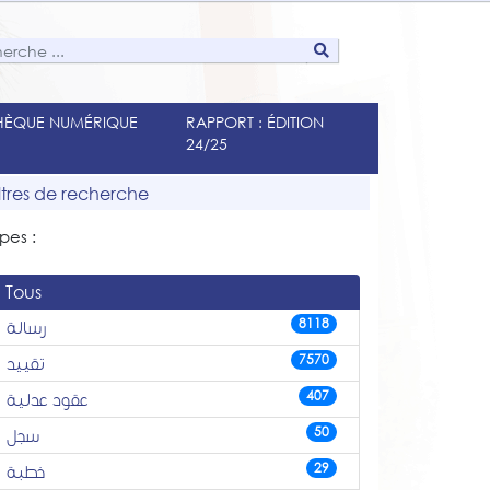
THÈQUE NUMÉRIQUE
RAPPORT : ÉDITION
24/25
iltres de recherche
pes :
Tous
8118
رسالة
7570
تقييد
407
عقود عدلية
50
سجل
29
خطبة