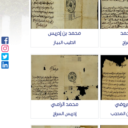
حمد
محمد بن إدريس
اج
الطيب البياز
عروفي
محمد الرامي
 المحجب
إدريس السراج