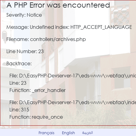
A PHP Error was encountered
Severity: Notice
Message: Undefined index: HTTP_ACCEPT_LANGUAGE
Filename: controllers/archives.php
Line Number: 23
Backtrace:
File: D:\EasyPHP-Devserver-17\eds-www\webfaa\unic
Line: 23
Function: _error_handler
File: D:\EasyPHP-Devserver-17\eds-www\webfaa\ind
Line: 315
Function: require_once
العربية
Français
English