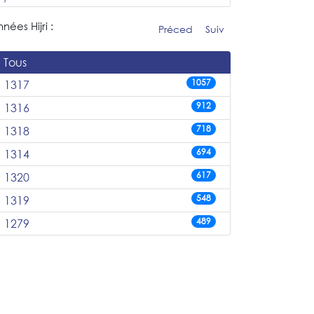
nées Hijri :
Préced
Suiv
Tous
1057
1317
912
1316
718
1318
694
1314
617
1320
548
1319
489
1279