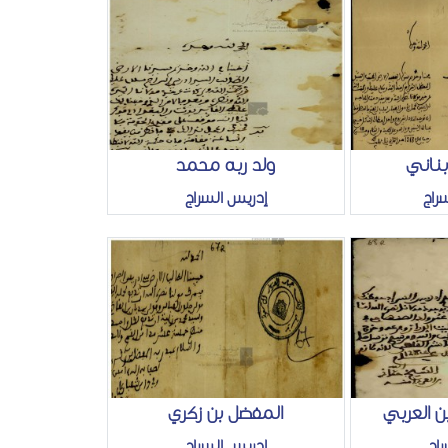
بناني
ولد ربه محمد
راج
إدريس السراج
 العربي
المفضل بن زكري
اج
إدريس السراج