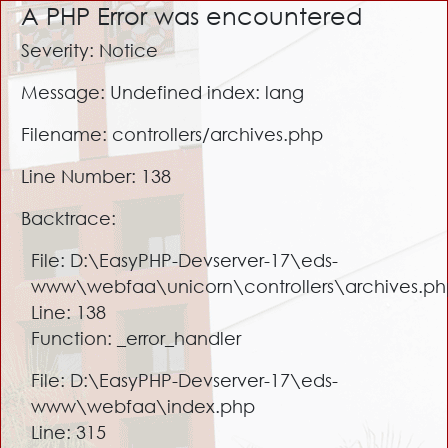
A PHP Error was encountered
Severity: Notice
Message: Undefined index: lang
Filename: controllers/archives.php
Line Number: 138
Backtrace:
File: D:\EasyPHP-Devserver-17\eds-
www\webfaa\unicorn\controllers\archives.p
Line: 138
Function: _error_handler
File: D:\EasyPHP-Devserver-17\eds-
www\webfaa\index.php
Line: 315