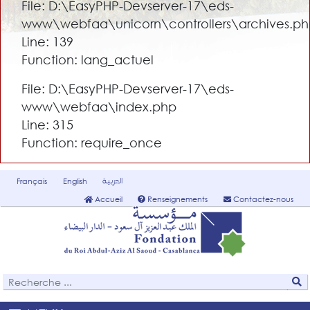
File: D:\EasyPHP-Devserver-17\eds-
www\webfaa\unicorn\controllers\archives.p
Line: 139
Function: lang_actuel
File: D:\EasyPHP-Devserver-17\eds-
www\webfaa\index.php
Line: 315
Function: require_once
العربية
Français
English
Accueil
Renseignements
Contactez-nous