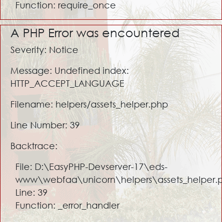
Function: require_once
A PHP Error was encountered
Severity: Notice
Message: Undefined index:
HTTP_ACCEPT_LANGUAGE
Filename: helpers/assets_helper.php
Line Number: 39
Backtrace:
File: D:\EasyPHP-Devserver-17\eds-
www\webfaa\unicorn\helpers\assets_helper.
Line: 39
Function: _error_handler