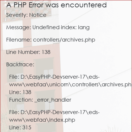
A PHP Error was encountered
Severity: Notice
Message: Undefined index: lang
Filename: controllers/archives.php
Line Number: 138
Backtrace:
File: D:\EasyPHP-Devserver-17\eds-
www\webfaa\unicorn\controllers\archives.p
Line: 138
Function: _error_handler
File: D:\EasyPHP-Devserver-17\eds-
www\webfaa\index.php
Line: 315