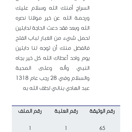
السراج أمنك الله وسلام عليك
ورحمة الله عن خير مولانا نصره
الله وبعد فقد دعت الحاجة لدابتين
لحمل شيء من الغبار لباب الفتح
فالفضل منك أن توجه لنا دابتين
يوم واحد أعطاك الله كل خير بجاه
النبي وأله وعلى المحبة
والسلام وفي 28 رجب عام 1318
عبد الهادي بناني لطف الله به
رقم الوثيقة
رقم العلبة
رقم الملف
1
1
65