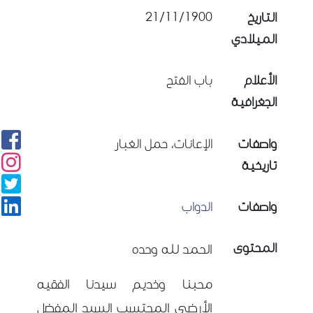
21/11/1900
التاريخ
الميلادي
الأعلام
باب الفتح
الجغرافية
واصفات
الإعانات، حمل الغبار
تاريخية
واصفات
الدواب
المحتوى
الحمد لله وحده
محبنا وخديم سيدنا الفقيه
الأرضى المحتسب السيد المفضل