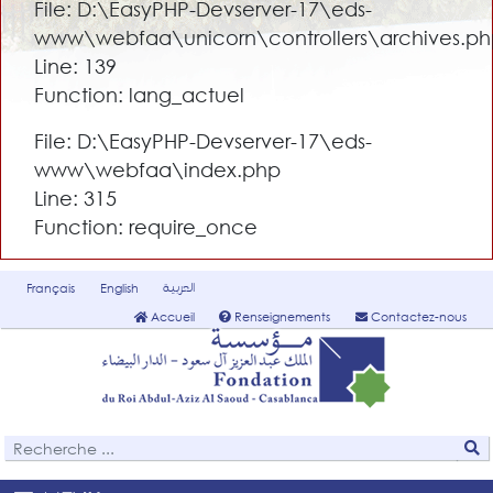
File: D:\EasyPHP-Devserver-17\eds-
www\webfaa\unicorn\controllers\archives.p
Line: 139
Function: lang_actuel
File: D:\EasyPHP-Devserver-17\eds-
www\webfaa\index.php
Line: 315
Function: require_once
العربية
Français
English
Accueil
Renseignements
Contactez-nous