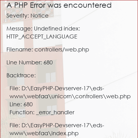
A PHP Error was encountered
Severity: Notice
Message: Undefined index:
HTTP_ACCEPT_LANGUAGE
Filename: controllers/web.php
Line Number: 680
Backtrace:
File: D:\EasyPHP-Devserver-17\eds-
www\webfaa\unicorn\controllers\web.php
Line: 680
Function: _error_handler
File: D:\EasyPHP-Devserver-17\eds-
www\webfaa\index.php