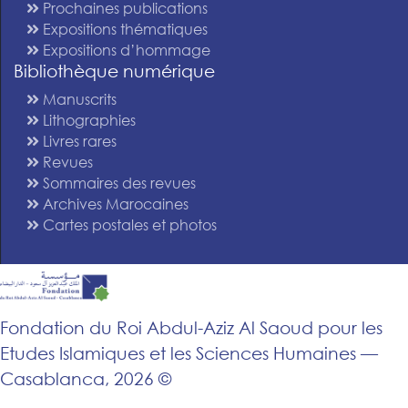
Prochaines publications
Expositions thématiques
Expositions d’hommage
Bibliothèque numérique
Manuscrits
Lithographies
Livres rares
Revues
Sommaires des revues
Archives Marocaines
Cartes postales et photos
Fondation du Roi Abdul-Aziz Al Saoud pour les
Etudes Islamiques et les Sciences Humaines —
Casablanca, 2026 ©