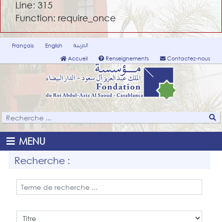
Line: 315
Function: require_once
العربية
Français
English
Accueil
Renseignements
Contactez-nous
MENU
Recherche :