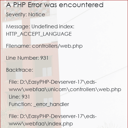
A PHP Error was encountered
Severity: Notice
Message: Undefined index:
HTTP_ACCEPT_LANGUAGE
Filename: controllers/web.php
Line Number: 931
Backtrace:
File: D:\EasyPHP-Devserver-17\eds-
www\webfaa\unicorn\controllers\web.php
Line: 931
Function: _error_handler
File: D:\EasyPHP-Devserver-17\eds-
www\webfaa\index.php