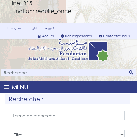
Line: 315
Function: require_once
العربية
Français
English
Accueil
Renseignements
Contactez-nous
MENU
Recherche :