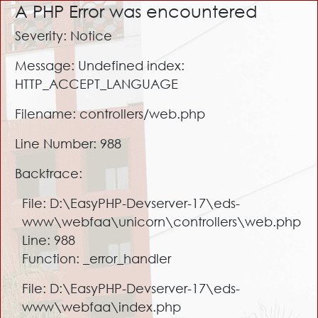
A PHP Error was encountered
Severity: Notice
Message: Undefined index:
HTTP_ACCEPT_LANGUAGE
Filename: controllers/web.php
Line Number: 988
Backtrace:
File: D:\EasyPHP-Devserver-17\eds-
www\webfaa\unicorn\controllers\web.php
Line: 988
Function: _error_handler
File: D:\EasyPHP-Devserver-17\eds-
www\webfaa\index.php