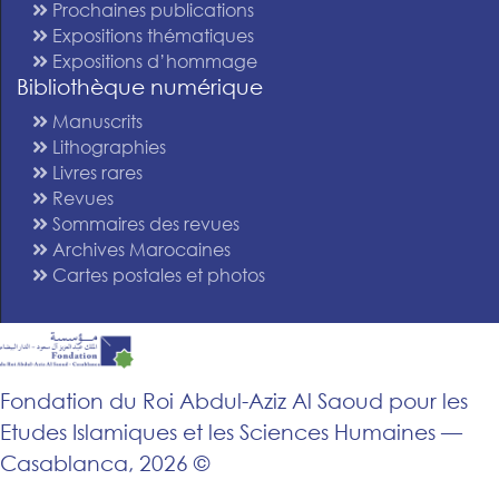
Prochaines publications
Expositions thématiques
Expositions d’hommage
Bibliothèque numérique
Manuscrits
Lithographies
Livres rares
Revues
Sommaires des revues
Archives Marocaines
Cartes postales et photos
Fondation du Roi Abdul-Aziz Al Saoud pour les
Etudes Islamiques et les Sciences Humaines —
Casablanca, 2026 ©