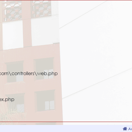
corn\controllers\web.php
ex.php
Ac