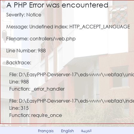
A PHP Error was encountered
Severity: Notice
Message: Undefined index: HTTP_ACCEPT_LANGUAGE
Filename: controllers/web.php
Line Number: 988
Backtrace:
File: D:\EasyPHP-Devserver-17\eds-www\webfaa\uni
Line: 988
Function: _error_handler
File: D:\EasyPHP-Devserver-17\eds-www\webfaa\ind
Line: 315
Function: require_once
العربية
Français
English