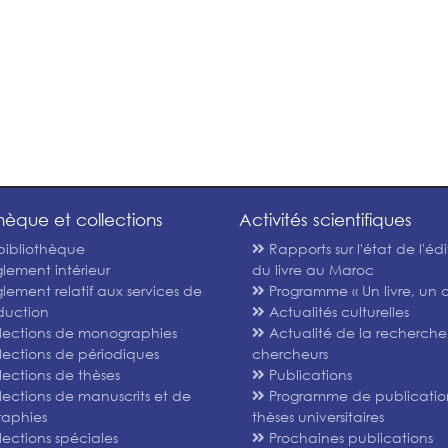
thèque et collections
Activités scientifiques
bibliothèque
Rapports sur l'état de l'édi
lement intérieur
du livre au Maroc
lement relatif aux services de
Programme « Un livre, un a
duction
Actualités culturelles
lections de monographies
Actualité de la recherche
lections de périodiques
chercheurs
lections de thèses
Publications
lections de manuscrits et de
Programme de publicatio
graphies
thèses universitaires
lections spéciales
Prochaines publications