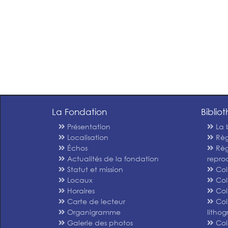
La Fondation
Biblio
Présentation
La 
Localisation
Règ
Échos
Règ
Actualités de la fondation
repro
Statut et mission
Col
Locaux
Col
Horaires
Col
Carte de lecteur
Col
Organigramme
litho
Galerie des photos
Col