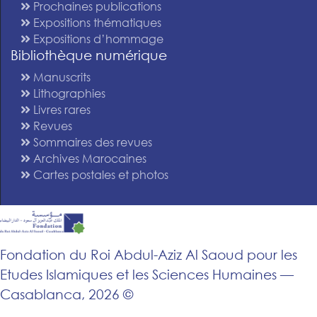
Prochaines publications
Expositions thématiques
Expositions d’hommage
Bibliothèque numérique
Manuscrits
Lithographies
Livres rares
Revues
Sommaires des revues
Archives Marocaines
Cartes postales et photos
Fondation du Roi Abdul-Aziz Al Saoud pour les
Etudes Islamiques et les Sciences Humaines —
Casablanca, 2026 ©