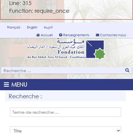
Line: 315
Function: require_once
العربية
Français
English
Accueil
Renseignements
Contactez-nous
MENU
Recherche :