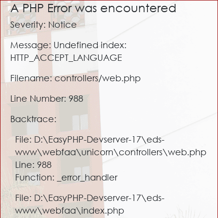
A PHP Error was encountered
Severity: Notice
Message: Undefined index:
HTTP_ACCEPT_LANGUAGE
Filename: controllers/web.php
Line Number: 988
Backtrace:
File: D:\EasyPHP-Devserver-17\eds-
www\webfaa\unicorn\controllers\web.php
Line: 988
Function: _error_handler
File: D:\EasyPHP-Devserver-17\eds-
www\webfaa\index.php