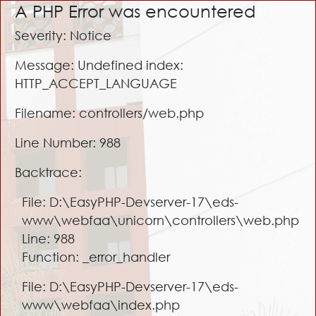
A PHP Error was encountered
Severity: Notice
Message: Undefined index:
HTTP_ACCEPT_LANGUAGE
Filename: controllers/web.php
Line Number: 988
Backtrace:
File: D:\EasyPHP-Devserver-17\eds-
www\webfaa\unicorn\controllers\web.php
Line: 988
Function: _error_handler
File: D:\EasyPHP-Devserver-17\eds-
www\webfaa\index.php