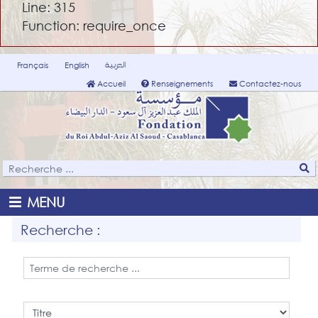
Line: 315
Function: require_once
العربية
Français
English
Accueil
Renseignements
Contactez-nous
MENU
Recherche :