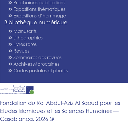
Prochaines publications
Expositions thématiques
Expositions d’hommage
Bibliothèque numérique
Manuscrits
Lithographies
Livres rares
Revues
Sommaires des revues
Archives Marocaines
Cartes postales et photos
Fondation du Roi Abdul-Aziz Al Saoud pour les
Etudes Islamiques et les Sciences Humaines —
Casablanca, 2026 ©