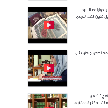
ن حوارا مع السيد
ول فنون الخط العربي
 الصغير جنجار، نائب
مج "الكاميرا
ات المكتبة ودخائرها