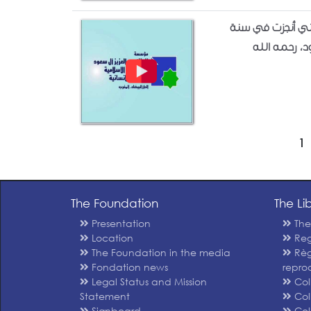
تي أنجزت في سنة
1
The Foundation
The Li
Presentation
The
Location
Reg
The Foundation in the media
Règ
Fondation news
repro
Legal Status and Mission
Col
Statement
Coll
Signboard
Coll