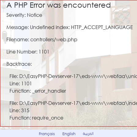
A PHP Error was encountered
Severity: Notice
Message: Undefined index: HTTP_ACCEPT_LANGUAGE
Filename: controllers/web.php
Line Number: 1101
Backtrace:
File: D:\EasyPHP-Devserver-17\eds-www\webfaa\uni
Line: 1101
Function: _error_handler
File: D:\EasyPHP-Devserver-17\eds-www\webfaa\ind
Line: 315
Function: require_once
العربية
Français
English