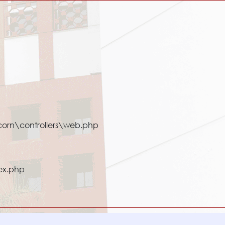
corn\controllers\web.php
ex.php