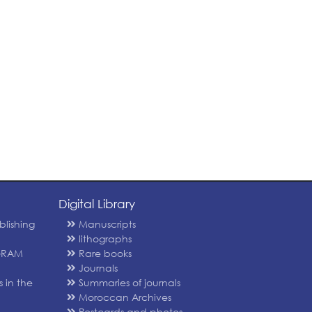
Digital Library
blishing
Manuscripts
lithographs
GRAM
Rare books
Journals
 in the
Summaries of journals
Moroccan Archives
Postcards and photos