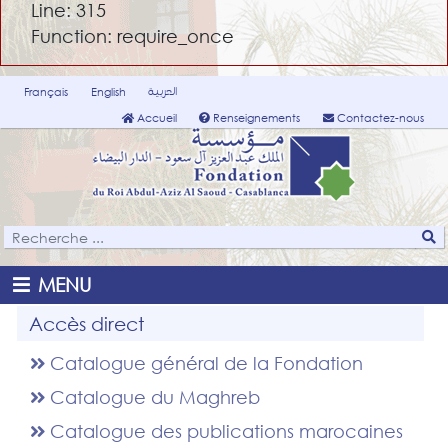
Line: 315
Function: require_once
العربية
Français
English
Accueil
Renseignements
Contactez-nous
MENU
Accès direct
Catalogue général de la Fondation
Catalogue du Maghreb
Catalogue des publications marocaines