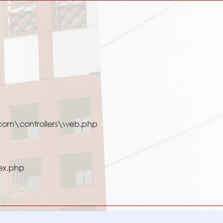
corn\controllers\web.php
ex.php