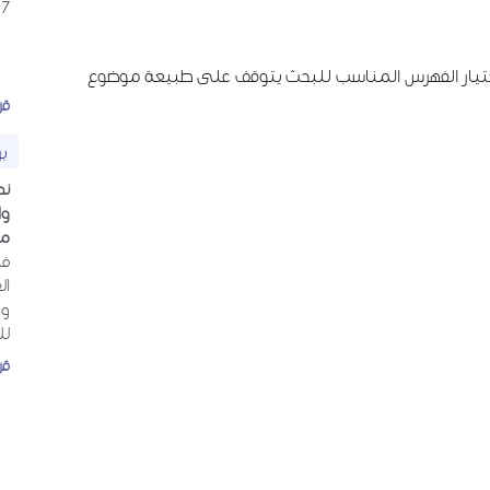
17
ن اختيار الفهرس المناسب للبحث يتوقف على طبيعة موضوع
قر
ب
ند
وا
مج
في
ال
وم
لل
قر