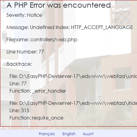
A PHP Error was encountered
Severity: Notice
Message: Undefined index: HTTP_ACCEPT_LANGUAGE
Filename: controllers/web.php
Line Number: 77
Backtrace:
File: D:\EasyPHP-Devserver-17\eds-www\webfaa\uni
Line: 77
Function: _error_handler
File: D:\EasyPHP-Devserver-17\eds-www\webfaa\ind
Line: 315
Function: require_once
العربية
Français
English