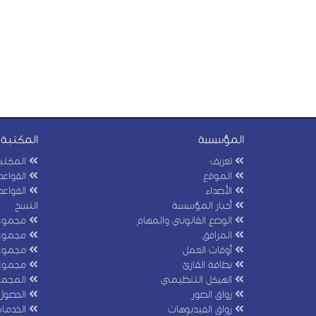
المؤسسة
المكتبة
تعريف
المكتب
الموقع
القواعد
الأصداء
القواعد
أخبار المؤسسة
النسخ
الوضع القانوني والمهام
مجموعا
المرافق
مجموعا
أوقات العمل
مجموعات
بطاقة القارئ
مجموعا
الهيكل التنظيمي
المجمو
رواق الصور
الحصول
رواق الفيديوهات
الخدما