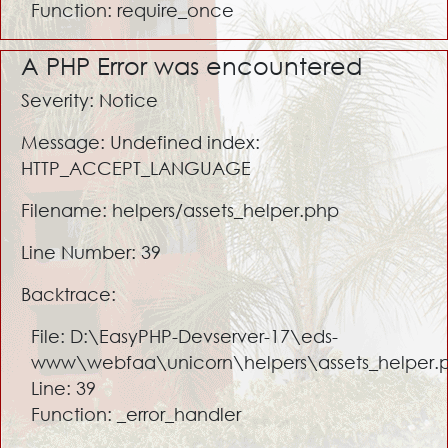
Function: require_once
A PHP Error was encountered
Severity: Notice
Message: Undefined index:
HTTP_ACCEPT_LANGUAGE
Filename: helpers/assets_helper.php
Line Number: 39
Backtrace:
File: D:\EasyPHP-Devserver-17\eds-
www\webfaa\unicorn\helpers\assets_helper.
Line: 39
Function: _error_handler