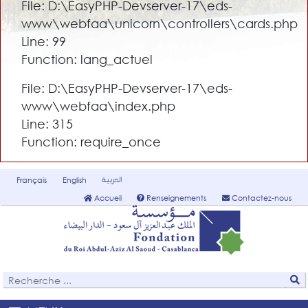
File: D:\EasyPHP-Devserver-17\eds-
www\webfaa\unicorn\controllers\cards.php
Line: 99
Function: lang_actuel
File: D:\EasyPHP-Devserver-17\eds-
www\webfaa\index.php
Line: 315
Function: require_once
العربية
Français
English
Accueil
Renseignements
Contactez-nous