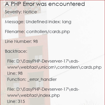
A PHP Error was encountered
Severity: Notice
Message: Undefined index: lang
Filename: controllers/cards.php
Line Number: 98
Backtrace:
File: D:\EasyPHP-Devserver-17\eds-
www\webfaa\unicorn\controllers\cards.php
Line: 98
Function: _error_handler
File: D:\EasyPHP-Devserver-17\eds-
www\webfaa\index.php
Line: 315