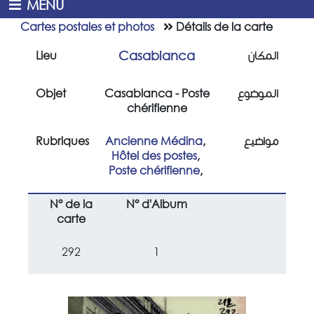
MENU
Cartes postales et photos
Détails de la carte
Casablanca
Lieu
المكان
Objet
Casablanca - Poste
الموضوع
chérifienne
Rubriques
Ancienne Médina
,
مواضيع
Hôtel des postes
,
Poste chérifienne
,
N° de la
N° d'Album
carte
292
1