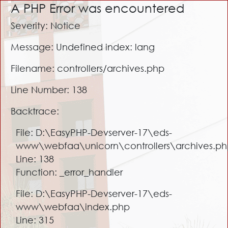
A PHP Error was encountered
Severity: Notice
Message: Undefined index: lang
Filename: controllers/archives.php
Line Number: 138
Backtrace:
File: D:\EasyPHP-Devserver-17\eds-
www\webfaa\unicorn\controllers\archives.p
Line: 138
Function: _error_handler
File: D:\EasyPHP-Devserver-17\eds-
www\webfaa\index.php
Line: 315