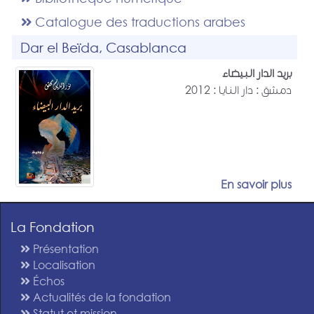
Catalogue des traductions arabes
Dar el Beïda, Casablanca
بريد الدار البيضاء
دمشق : دار النايا : 2012
En savoir plus
La Fondation
Présentation
Localisation
Échos
Actualités de la fondation
Statut et mission