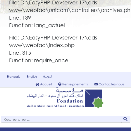
File: D:\EasyPHP-Devserver-17\eds-
www\webfaa\unicorn\controllers\archives.p
Line: 139
Function: lang_actuel
File: D:\EasyPHP-Devserver-17\eds-
www\webfaa\index.php
Line: 315
Function: require_once
العربية
Français
English
Accueil
Renseignements
Contactez-nous