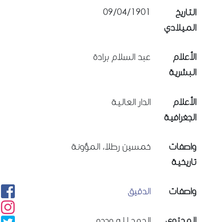
09/04/1901
التاريخ
الميلادي
الأعلام
عبد السلام برادة
البشرية
الأعلام
الدار العالية
الجغرافية
واصفات
خمسين رطلا، المؤونة
تاريخية
واصفات
الدقيق
المحتوى
الحمد لله وحده