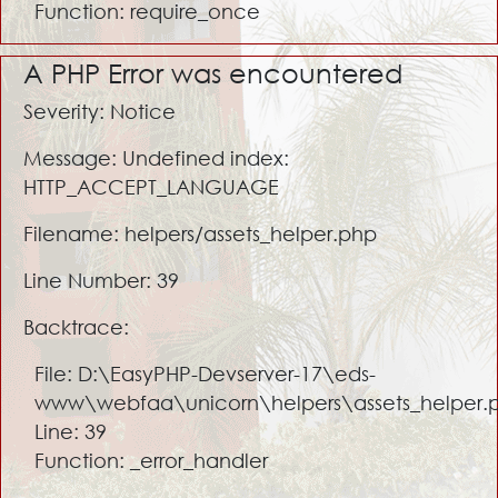
Function: require_once
A PHP Error was encountered
Severity: Notice
Message: Undefined index:
HTTP_ACCEPT_LANGUAGE
Filename: helpers/assets_helper.php
Line Number: 39
Backtrace:
File: D:\EasyPHP-Devserver-17\eds-
www\webfaa\unicorn\helpers\assets_helper.
Line: 39
Function: _error_handler