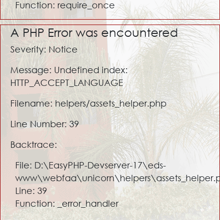
Function: require_once
A PHP Error was encountered
Severity: Notice
Message: Undefined index:
HTTP_ACCEPT_LANGUAGE
Filename: helpers/assets_helper.php
Line Number: 39
Backtrace:
File: D:\EasyPHP-Devserver-17\eds-
www\webfaa\unicorn\helpers\assets_helper.
Line: 39
Function: _error_handler