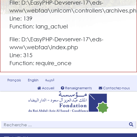
File: D:\EasyPHP-Devserver-17\eds-
www\webfaa\unicorn\controllers\archives.p
Line: 139
Function: lang_actuel
File: D:\EasyPHP-Devserver-17\eds-
www\webfaa\index.php
Line: 315
Function: require_once
العربية
Français
English
Accueil
Renseignements
Contactez-nous