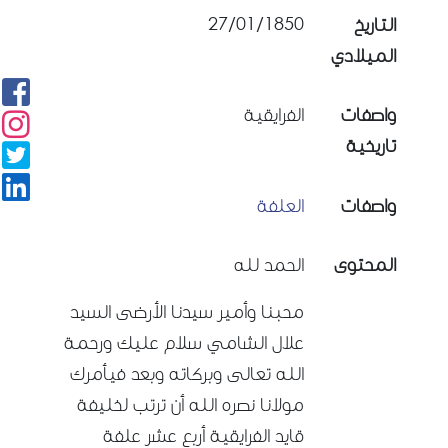
27/01/1850
التاريخ
الميلادي
واصفات
الفرايقية
تاريخية
واصفات
العلفة
المحتوى
الحمد لله
محبنا وأمير سيدنا الأرضى السيد
علال الشامي سلام عليك ورحمة
الله تعالى وبركاته وبعد فيأمرك
مولانا نصره الله أن ترتب لخليفة
قايد الفرايقية أربع عشر علفة