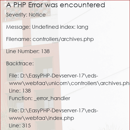
A PHP Error was encountered
Severity: Notice
Message: Undefined index: lang
Filename: controllers/archives.php
Line Number: 138
Backtrace:
File: D:\EasyPHP-Devserver-17\eds-
www\webfaa\unicorn\controllers\archives.p
Line: 138
Function: _error_handler
File: D:\EasyPHP-Devserver-17\eds-
www\webfaa\index.php
Line: 315