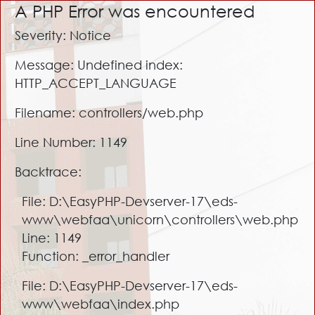
A PHP Error was encountered
Severity: Notice
Message: Undefined index:
HTTP_ACCEPT_LANGUAGE
Filename: controllers/web.php
Line Number: 1149
Backtrace:
File: D:\EasyPHP-Devserver-17\eds-
www\webfaa\unicorn\controllers\web.php
Line: 1149
Function: _error_handler
File: D:\EasyPHP-Devserver-17\eds-
www\webfaa\index.php