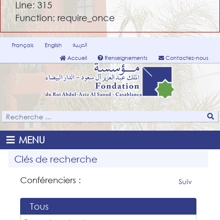
Line: 315
Function: require_once
العربية
Français
English
Accueil
Renseignements
Contactez-nous
MENU
Clés de recherche
Conférenciers :
Suiv
Tous