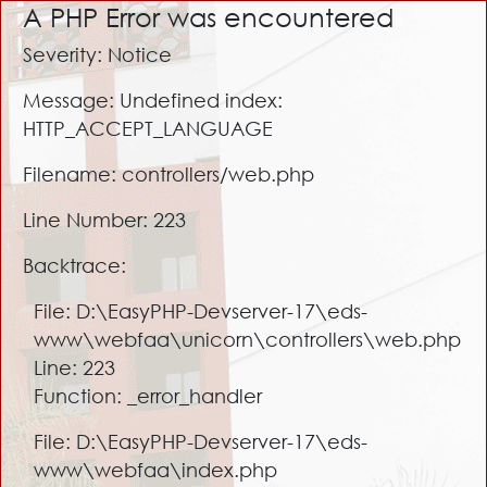
A PHP Error was encountered
Severity: Notice
Message: Undefined index:
HTTP_ACCEPT_LANGUAGE
Filename: controllers/web.php
Line Number: 223
Backtrace:
File: D:\EasyPHP-Devserver-17\eds-
www\webfaa\unicorn\controllers\web.php
Line: 223
Function: _error_handler
File: D:\EasyPHP-Devserver-17\eds-
www\webfaa\index.php