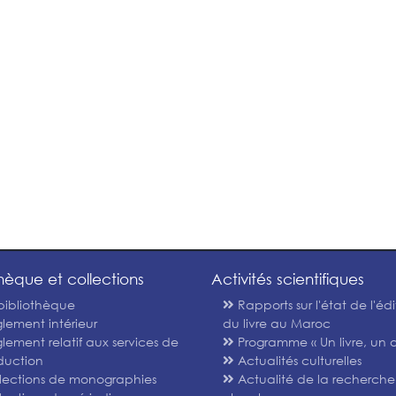
thèque et collections
Activités scientifiques
bibliothèque
Rapports sur l'état de l'édi
lement intérieur
du livre au Maroc
lement relatif aux services de
Programme « Un livre, un a
duction
Actualités culturelles
lections de monographies
Actualité de la recherche