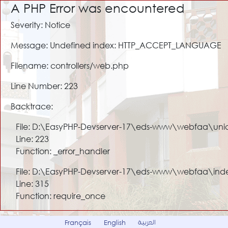
A PHP Error was encountered
Severity: Notice
Message: Undefined index: HTTP_ACCEPT_LANGUAGE
Filename: controllers/web.php
Line Number: 223
Backtrace:
File: D:\EasyPHP-Devserver-17\eds-www\webfaa\uni
Line: 223
Function: _error_handler
File: D:\EasyPHP-Devserver-17\eds-www\webfaa\ind
Line: 315
Function: require_once
العربية
Français
English