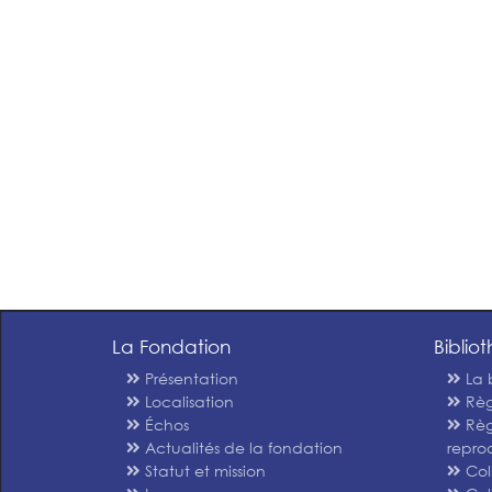
La Fondation
Biblio
Présentation
La 
Localisation
Règ
Échos
Règ
Actualités de la fondation
repro
Statut et mission
Col