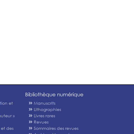
Bibliothèque numérique
tion et
Manuscrits
Lithographies
uteur »
Livres rares
Revues
 et des
Sommaires des revues