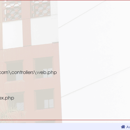
corn\controllers\web.php
ex.php
Ac