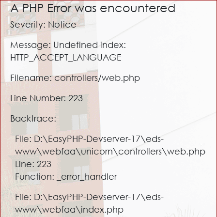
A PHP Error was encountered
Severity: Notice
Message: Undefined index:
HTTP_ACCEPT_LANGUAGE
Filename: controllers/web.php
Line Number: 223
Backtrace:
File: D:\EasyPHP-Devserver-17\eds-
www\webfaa\unicorn\controllers\web.php
Line: 223
Function: _error_handler
File: D:\EasyPHP-Devserver-17\eds-
www\webfaa\index.php