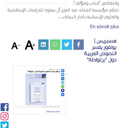
والثقافي "كتاب ومؤلف"،
تنظم مؤسسة الملك عبد العزيز آل سعود للدراسات الإسلامية
والعلوم الإنسانية بالدار البيضاء،...
En savoir plus
هسبريس |
بونفور يفسر
النصوص العربية
حول "برغواطة"