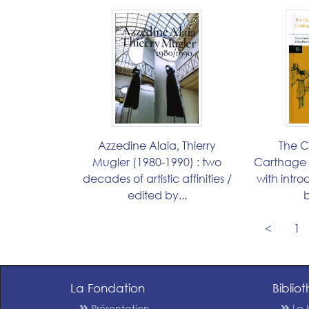
Azzedine Alaia, Thierry
The C
Mugler (1980-1990) : two
Carthage i
decades of artistic affinities /
with intr
edited by...
b
<
1
La Fondation
Biblio
Présentation
La 