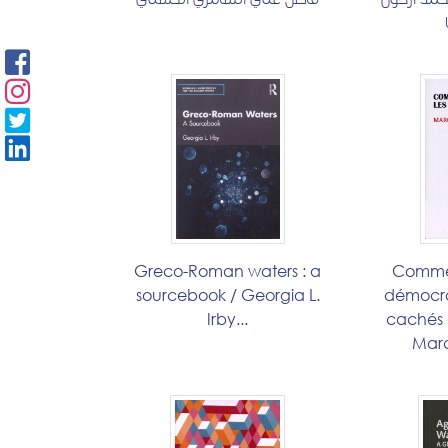
Greco-Roman waters : a
Commen
sourcebook / Georgia L.
démocrati
Irby...
cachés 
Mar