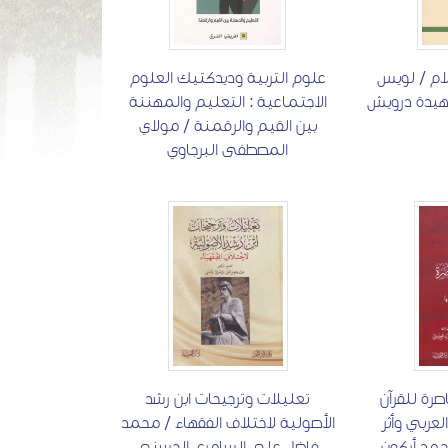
ام / لويس
علوم التربية وديدكتيك العلوم
زهيدة درويش
الاجتماعية : التعليم والمهننة
بين القيم والرقمنة / مولاي
المصطفى البرجاوي
اصرة للقرآن
تعليلات وترجيحات ابن رشد
عربي وأثر
الأصولية لاختلاف الفقهاء / محمد
حمد أركون
فاضل علي السامري الحسني