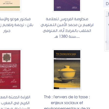
D
منظومة الفردوس للعلامة
فيكتور هوغو والإسل
ابراهيم بن محمد الأمين اللمتوني
بلان ؛ ترجمة وتقديم 
الملقب بالمرابط أباه، المتوفى
جبور
سنة 1380 هـ،...
القراءة الحديثة المع
Thé : l'envers de la tasse :
الكريم في المغرب ال
enjeux sociaux et
الإستشراق فيها : م
environnementaux de la