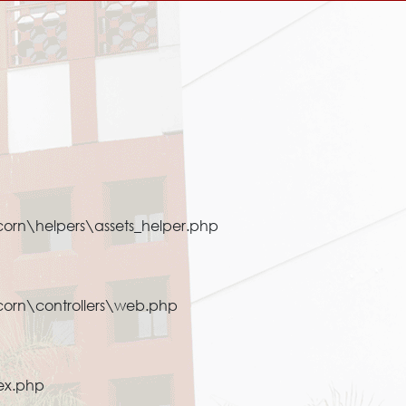
orn\helpers\assets_helper.php
corn\controllers\web.php
ex.php