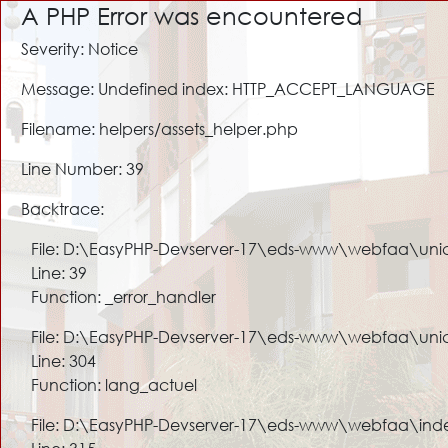
A PHP Error was encountered
Severity: Notice
Message: Undefined index: HTTP_ACCEPT_LANGUAGE
Filename: helpers/assets_helper.php
Line Number: 39
Backtrace:
File: D:\EasyPHP-Devserver-17\eds-www\webfaa\unic
Line: 39
Function: _error_handler
File: D:\EasyPHP-Devserver-17\eds-www\webfaa\uni
Line: 304
Function: lang_actuel
File: D:\EasyPHP-Devserver-17\eds-www\webfaa\ind