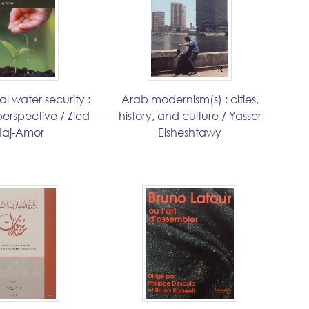
al water security :
Arab modernism(s) : cities,
perspective / Zied
history, and culture / Yasser
Haj-Amor
Elsheshtawy