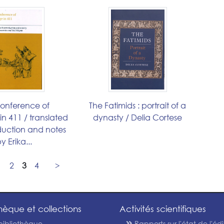
onference of
The Fatimids : portrait of a
n 411 / translated
dynasty / Delia Cortese
oduction and notes
y Erika...
2
3
4
>
thèque et collections
Activités scientifiques
bibliothèque
Rapports sur l'état de l'édi