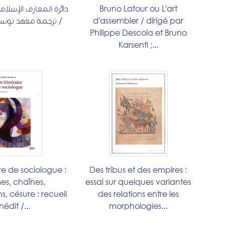
دائرة المعارف الإسلام
Bruno Latour ou L'art
ترجمة معهد تونس ل
d'assembler / dirigé par
Philippe Descola et Bruno
Karsenti ;...
ire de sociologue :
Des tribus et des empires :
es, chaînes,
essai sur quelques variantes
s, césure : recueil
des relations entre les
inédit /...
morphologies...