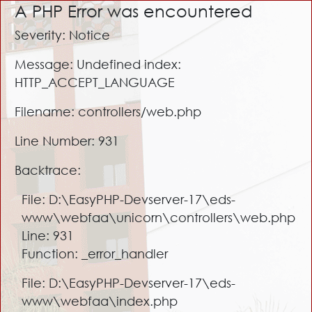
A PHP Error was encountered
Severity: Notice
Message: Undefined index:
HTTP_ACCEPT_LANGUAGE
Filename: controllers/web.php
Line Number: 931
Backtrace:
File: D:\EasyPHP-Devserver-17\eds-
www\webfaa\unicorn\controllers\web.php
Line: 931
Function: _error_handler
File: D:\EasyPHP-Devserver-17\eds-
www\webfaa\index.php