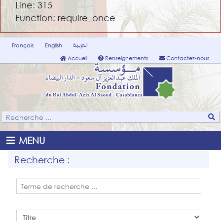
Line: 315
Function: require_once
العربية
Français
English
Accueil
Renseignements
Contactez-nous
MENU
Recherche :