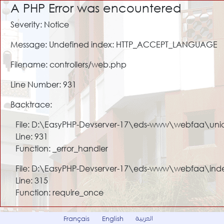
A PHP Error was encountered
Severity: Notice
Message: Undefined index: HTTP_ACCEPT_LANGUAGE
Filename: controllers/web.php
Line Number: 931
Backtrace:
File: D:\EasyPHP-Devserver-17\eds-www\webfaa\uni
Line: 931
Function: _error_handler
File: D:\EasyPHP-Devserver-17\eds-www\webfaa\ind
Line: 315
Function: require_once
العربية
Français
English