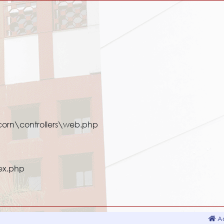
corn\controllers\web.php
ex.php
Ac