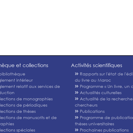
thèque et collections
Activités scientifiques
bibliothèque
Rapports sur l'état de l'édi
lement intérieur
du livre au Maroc
lement relatif aux services de
Programme « Un livre, un a
duction
Actualités culturelles
lections de monographies
Actualité de la recherche
lections de périodiques
chercheurs
lections de thèses
Publications
lections de manuscrits et de
Programme de publicatio
graphies
thèses universitaires
lections spéciales
Prochaines publications