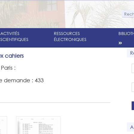
ACTIVITÉS
RESSOURCES
BIBLIO
SCIENTIFIQUES
ÉLECTRONIQUES
R
x cahiers
Paris :
e demande : 433
A