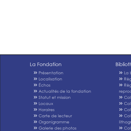
La Fondation
Biblio
Présentation
La 
Localisation
Règ
Échos
Règ
Actualités de la fondation
repro
Statut et mission
Col
Locaux
Col
Horaires
Col
Carte de lecteur
Col
Organigramme
litho
Galerie des photos
Col