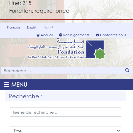
Line: 315
Function: require_once
العربية
Français
English
Accueil
Renseignements
Contactez-nous
MENU
Recherche :