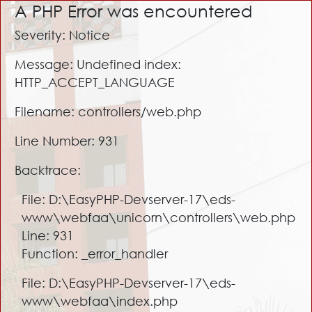
A PHP Error was encountered
Severity: Notice
Message: Undefined index:
HTTP_ACCEPT_LANGUAGE
Filename: controllers/web.php
Line Number: 931
Backtrace:
File: D:\EasyPHP-Devserver-17\eds-
www\webfaa\unicorn\controllers\web.php
Line: 931
Function: _error_handler
File: D:\EasyPHP-Devserver-17\eds-
www\webfaa\index.php