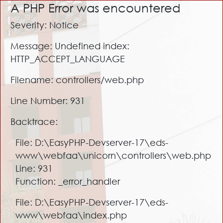
A PHP Error was encountered
Severity: Notice
Message: Undefined index:
HTTP_ACCEPT_LANGUAGE
Filename: controllers/web.php
Line Number: 931
Backtrace:
File: D:\EasyPHP-Devserver-17\eds-
www\webfaa\unicorn\controllers\web.php
Line: 931
Function: _error_handler
File: D:\EasyPHP-Devserver-17\eds-
www\webfaa\index.php