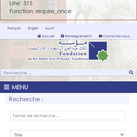
Line: 315
Function: require_once
العربية
Français
English
Accueil
Renseignements
Contactez-nous
MENU
Recherche :