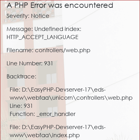
A PHP Error was encountered
Severity: Notice
Message: Undefined index:
HTTP_ACCEPT_LANGUAGE
Filename: controllers/web.php
Line Number: 931
Backtrace:
File: D:\EasyPHP-Devserver-17\eds-
www\webfaa\unicorn\controllers\web.php
Line: 931
Function: _error_handler
File: D:\EasyPHP-Devserver-17\eds-
www\webfaa\index.php