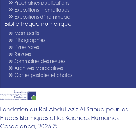
Prochaines publications
Expositions thématiques
Expositions d’hommage
Bibliothèque numérique
Manuscrits
Lithographies
Livres rares
Revues
Sommaires des revues
Archives Marocaines
Cartes postales et photos
Fondation du Roi Abdul-Aziz Al Saoud pour les
Etudes Islamiques et les Sciences Humaines —
Casablanca, 2026 ©