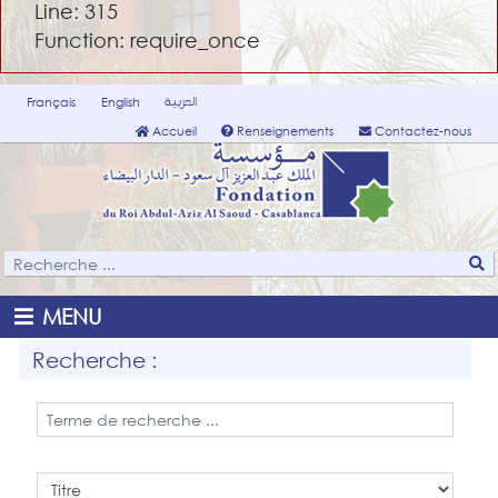
Line: 315
Function: require_once
العربية
Français
English
Accueil
Renseignements
Contactez-nous
MENU
Recherche :