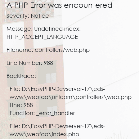
A PHP Error was encountered
Severity: Notice
Message: Undefined index:
HTTP_ACCEPT_LANGUAGE
Filename: controllers/web.php
Line Number: 988
Backtrace:
File: D:\EasyPHP-Devserver-17\eds-
www\webfaa\unicorn\controllers\web.php
Line: 988
Function: _error_handler
File: D:\EasyPHP-Devserver-17\eds-
www\webfaa\index.php