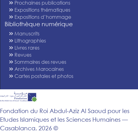
Prochaines publications
Expositions thématiques
Expositions d’hommage
Bibliothèque numérique
Manuscrits
Lithographies
Livres rares
Revues
Sommaires des revues
Archives Marocaines
Cartes postales et photos
Fondation du Roi Abdul-Aziz Al Saoud pour les
Etudes Islamiques et les Sciences Humaines —
Casablanca, 2026 ©