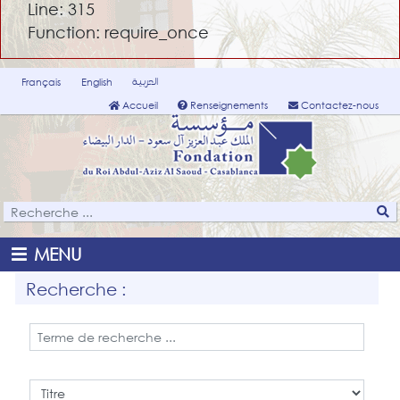
Line: 315
Function: require_once
العربية
Français
English
Accueil
Renseignements
Contactez-nous
MENU
Recherche :