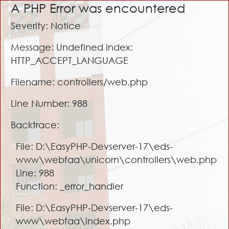
A PHP Error was encountered
Severity: Notice
Message: Undefined index:
HTTP_ACCEPT_LANGUAGE
Filename: controllers/web.php
Line Number: 988
Backtrace:
File: D:\EasyPHP-Devserver-17\eds-
www\webfaa\unicorn\controllers\web.php
Line: 988
Function: _error_handler
File: D:\EasyPHP-Devserver-17\eds-
www\webfaa\index.php