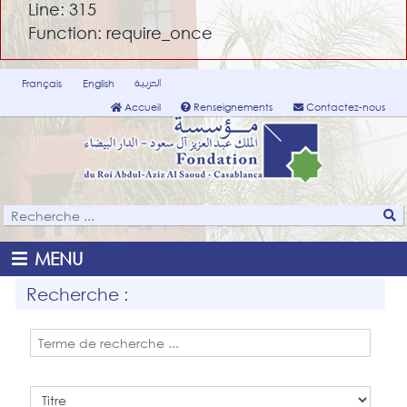
Line: 315
Function: require_once
العربية
Français
English
Accueil
Renseignements
Contactez-nous
MENU
Recherche :