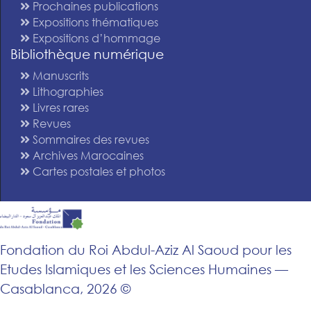
Prochaines publications
Expositions thématiques
Expositions d’hommage
Bibliothèque numérique
Manuscrits
Lithographies
Livres rares
Revues
Sommaires des revues
Archives Marocaines
Cartes postales et photos
Fondation du Roi Abdul-Aziz Al Saoud pour les
Etudes Islamiques et les Sciences Humaines —
Casablanca, 2026 ©