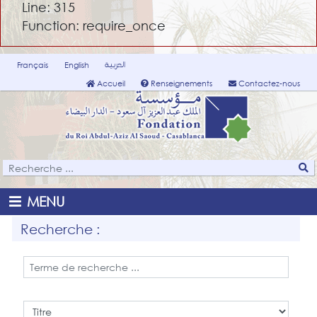
Line: 315
Function: require_once
العربية
Français
English
Accueil
Renseignements
Contactez-nous
MENU
Recherche :