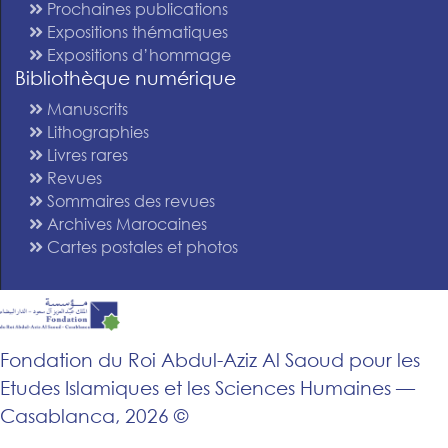
Prochaines publications
Expositions thématiques
Expositions d’hommage
Bibliothèque numérique
Manuscrits
Lithographies
Livres rares
Revues
Sommaires des revues
Archives Marocaines
Cartes postales et photos
Fondation du Roi Abdul-Aziz Al Saoud pour les
Etudes Islamiques et les Sciences Humaines —
Casablanca, 2026 ©