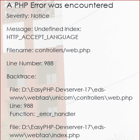
A PHP Error was encountered
Severity: Notice
Message: Undefined index:
HTTP_ACCEPT_LANGUAGE
Filename: controllers/web.php
Line Number: 988
Backtrace:
File: D:\EasyPHP-Devserver-17\eds-
www\webfaa\unicorn\controllers\web.php
Line: 988
Function: _error_handler
File: D:\EasyPHP-Devserver-17\eds-
www\webfaa\index.php