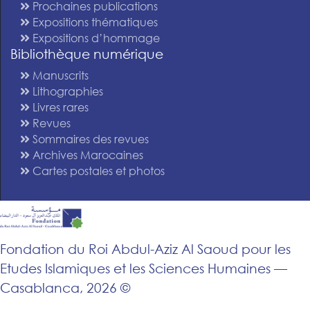
Prochaines publications
Expositions thématiques
Expositions d’hommage
Bibliothèque numérique
Manuscrits
Lithographies
Livres rares
Revues
Sommaires des revues
Archives Marocaines
Cartes postales et photos
Fondation du Roi Abdul-Aziz Al Saoud pour les
Etudes Islamiques et les Sciences Humaines —
Casablanca, 2026 ©