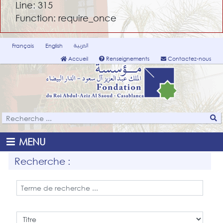
Line: 315
Function: require_once
العربية
Français
English
Accueil
Renseignements
Contactez-nous
MENU
Recherche :