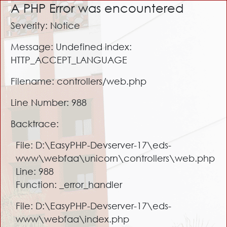
A PHP Error was encountered
Severity: Notice
Message: Undefined index:
HTTP_ACCEPT_LANGUAGE
Filename: controllers/web.php
Line Number: 988
Backtrace:
File: D:\EasyPHP-Devserver-17\eds-
www\webfaa\unicorn\controllers\web.php
Line: 988
Function: _error_handler
File: D:\EasyPHP-Devserver-17\eds-
www\webfaa\index.php