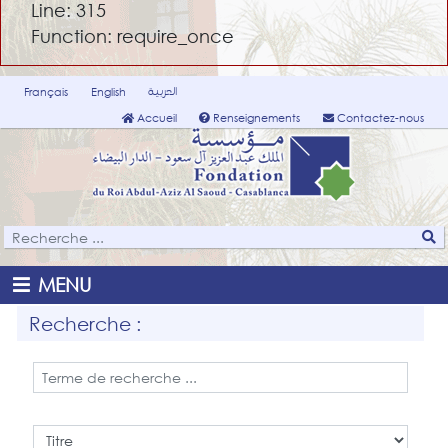
Line: 315
Function: require_once
العربية
Français
English
Accueil
Renseignements
Contactez-nous
MENU
Recherche :