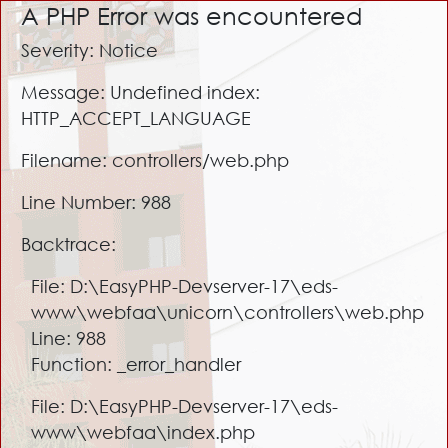
A PHP Error was encountered
Severity: Notice
Message: Undefined index:
HTTP_ACCEPT_LANGUAGE
Filename: controllers/web.php
Line Number: 988
Backtrace:
File: D:\EasyPHP-Devserver-17\eds-
www\webfaa\unicorn\controllers\web.php
Line: 988
Function: _error_handler
File: D:\EasyPHP-Devserver-17\eds-
www\webfaa\index.php