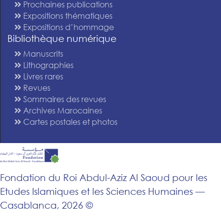
Prochaines publications
Expositions thématiques
Expositions d’hommage
Bibliothèque numérique
Manuscrits
Lithographies
Livres rares
Revues
Sommaires des revues
Archives Marocaines
Cartes postales et photos
Fondation du Roi Abdul-Aziz Al Saoud pour les
Etudes Islamiques et les Sciences Humaines —
Casablanca, 2026 ©