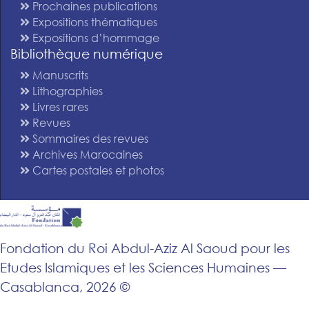
Prochaines publications
Expositions thématiques
Expositions d’hommage
Bibliothèque numérique
Manuscrits
Lithographies
Livres rares
Revues
Sommaires des revues
Archives Marocaines
Cartes postales et photos
Fondation du Roi Abdul-Aziz Al Saoud pour les
Etudes Islamiques et les Sciences Humaines —
Casablanca, 2026 ©