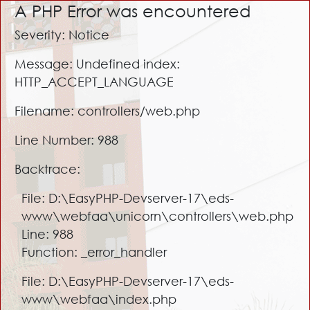
A PHP Error was encountered
Severity: Notice
Message: Undefined index:
HTTP_ACCEPT_LANGUAGE
Filename: controllers/web.php
Line Number: 988
Backtrace:
File: D:\EasyPHP-Devserver-17\eds-
www\webfaa\unicorn\controllers\web.php
Line: 988
Function: _error_handler
File: D:\EasyPHP-Devserver-17\eds-
www\webfaa\index.php