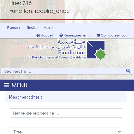
Line: 315
Function: require_once
العربية
Français
English
Accueil
Renseignements
Contactez-nous
MENU
Recherche :