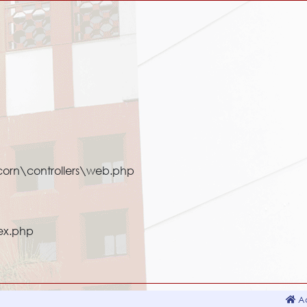
corn\controllers\web.php
ex.php
Ac