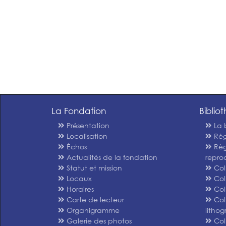
La Fondation
Biblio
Présentation
La 
Localisation
Règ
Échos
Règ
Actualités de la fondation
repro
Statut et mission
Col
Locaux
Col
Horaires
Col
Carte de lecteur
Col
Organigramme
litho
Galerie des photos
Col