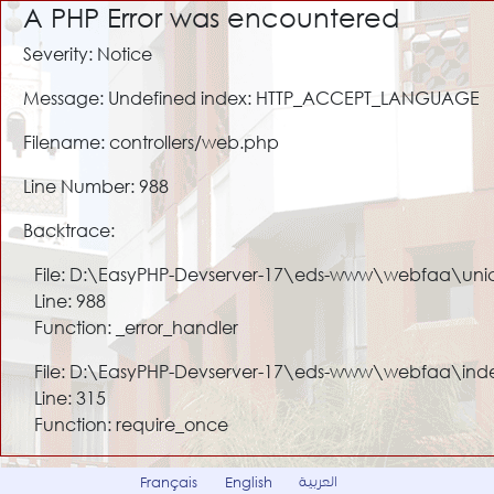
A PHP Error was encountered
Severity: Notice
Message: Undefined index: HTTP_ACCEPT_LANGUAGE
Filename: controllers/web.php
Line Number: 988
Backtrace:
File: D:\EasyPHP-Devserver-17\eds-www\webfaa\uni
Line: 988
Function: _error_handler
File: D:\EasyPHP-Devserver-17\eds-www\webfaa\ind
Line: 315
Function: require_once
العربية
Français
English