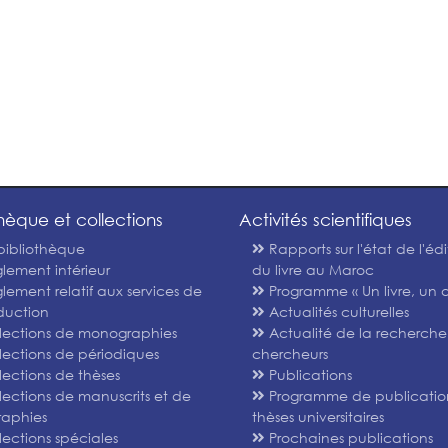
thèque et collections
Activités scientifiques
bibliothèque
Rapports sur l'état de l'édi
lement intérieur
du livre au Maroc
lement relatif aux services de
Programme « Un livre, un a
duction
Actualités culturelles
lections de monographies
Actualité de la recherche
lections de périodiques
chercheurs
lections de thèses
Publications
lections de manuscrits et de
Programme de publicatio
graphies
thèses universitaires
lections spéciales
Prochaines publications