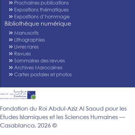
Prochaines publications
Expositions thématiques
Expositions d’hommage
Bibliothèque numérique
Manuscrits
Lithographies
Livres rares
Revues
Sommaires des revues
Archives Marocaines
Cartes postales et photos
Fondation du Roi Abdul-Aziz Al Saoud pour les
Etudes Islamiques et les Sciences Humaines —
Casablanca, 2026 ©