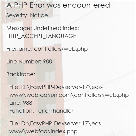
A PHP Error was encountered
Severity: Notice
Message: Undefined index:
HTTP_ACCEPT_LANGUAGE
Filename: controllers/web.php
Line Number: 988
Backtrace:
File: D:\EasyPHP-Devserver-17\eds-
www\webfaa\unicorn\controllers\web.php
Line: 988
Function: _error_handler
File: D:\EasyPHP-Devserver-17\eds-
www\webfaa\index.php