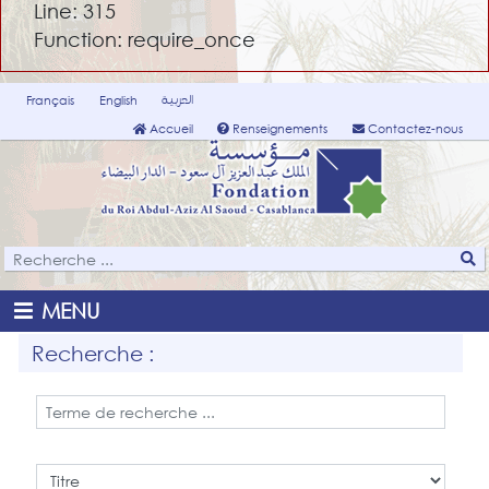
Line: 315
Function: require_once
العربية
Français
English
Accueil
Renseignements
Contactez-nous
MENU
Recherche :