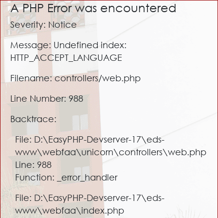
A PHP Error was encountered
Severity: Notice
Message: Undefined index:
HTTP_ACCEPT_LANGUAGE
Filename: controllers/web.php
Line Number: 988
Backtrace:
File: D:\EasyPHP-Devserver-17\eds-
www\webfaa\unicorn\controllers\web.php
Line: 988
Function: _error_handler
File: D:\EasyPHP-Devserver-17\eds-
www\webfaa\index.php