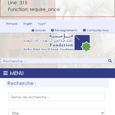
Line: 315
Function: require_once
العربية
Français
English
Accueil
Renseignements
Contactez-nous
MENU
Recherche :