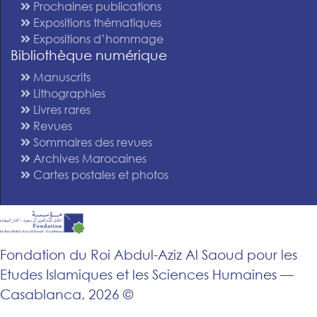
Prochaines publications
Expositions thématiques
Expositions d’hommage
Bibliothèque numérique
Manuscrits
Lithographies
Livres rares
Revues
Sommaires des revues
Archives Marocaines
Cartes postales et photos
Fondation du Roi Abdul-Aziz Al Saoud pour les
Etudes Islamiques et les Sciences Humaines —
Casablanca, 2026 ©