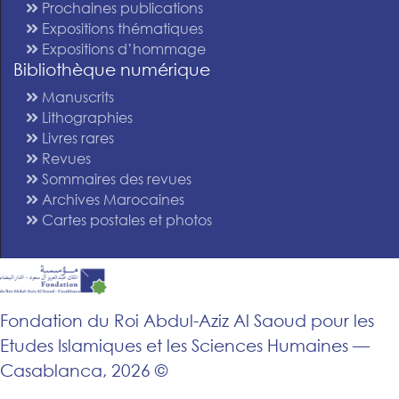
Prochaines publications
Expositions thématiques
Expositions d’hommage
Bibliothèque numérique
Manuscrits
Lithographies
Livres rares
Revues
Sommaires des revues
Archives Marocaines
Cartes postales et photos
Fondation du Roi Abdul-Aziz Al Saoud pour les
Etudes Islamiques et les Sciences Humaines —
Casablanca, 2026 ©