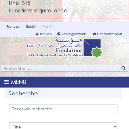
Line: 315
Function: require_once
العربية
Français
English
Accueil
Renseignements
Contactez-nous
MENU
Recherche :