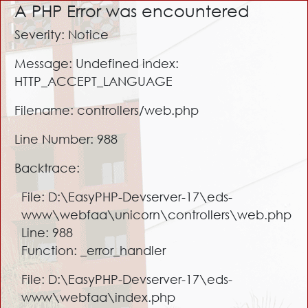
A PHP Error was encountered
Severity: Notice
Message: Undefined index:
HTTP_ACCEPT_LANGUAGE
Filename: controllers/web.php
Line Number: 988
Backtrace:
File: D:\EasyPHP-Devserver-17\eds-
www\webfaa\unicorn\controllers\web.php
Line: 988
Function: _error_handler
File: D:\EasyPHP-Devserver-17\eds-
www\webfaa\index.php