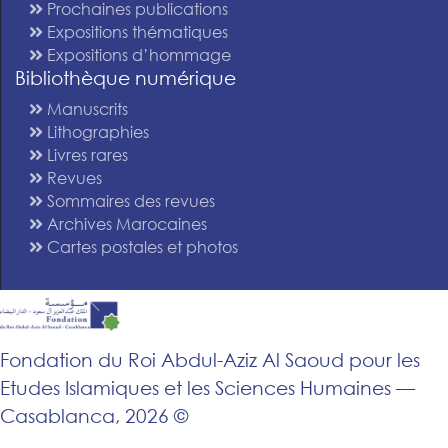
Prochaines publications
Expositions thématiques
Expositions d’hommage
Bibliothèque numérique
Manuscrits
Lithographies
Livres rares
Revues
Sommaires des revues
Archives Marocaines
Cartes postales et photos
Fondation du Roi Abdul-Aziz Al Saoud pour les
Etudes Islamiques et les Sciences Humaines —
Casablanca, 2026 ©