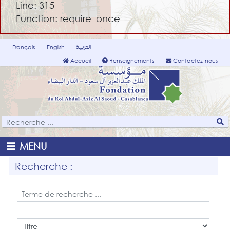
Line: 315
Function: require_once
العربية
Français
English
Accueil
Renseignements
Contactez-nous
MENU
Recherche :