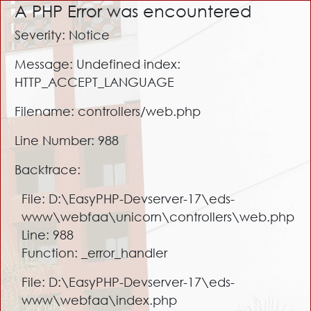
A PHP Error was encountered
Severity: Notice
Message: Undefined index:
HTTP_ACCEPT_LANGUAGE
Filename: controllers/web.php
Line Number: 988
Backtrace:
File: D:\EasyPHP-Devserver-17\eds-
www\webfaa\unicorn\controllers\web.php
Line: 988
Function: _error_handler
File: D:\EasyPHP-Devserver-17\eds-
www\webfaa\index.php