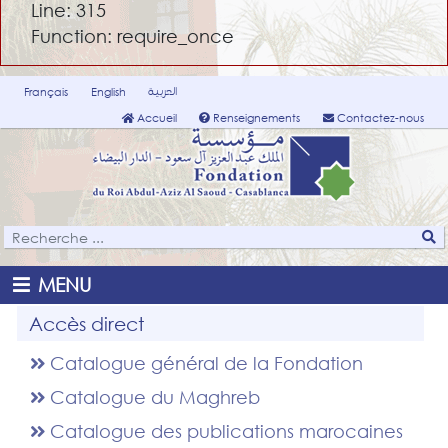
Line: 315
Function: require_once
العربية
Français
English
Accueil
Renseignements
Contactez-nous
MENU
Accès direct
Catalogue général de la Fondation
Catalogue du Maghreb
Catalogue des publications marocaines