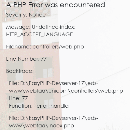
A PHP Error was encountered
Severity: Notice
Message: Undefined index:
HTTP_ACCEPT_LANGUAGE
Filename: controllers/web.php
Line Number: 77
Backtrace:
File: D:\EasyPHP-Devserver-17\eds-
www\webfaa\unicorn\controllers\web.php
Line: 77
Function: _error_handler
File: D:\EasyPHP-Devserver-17\eds-
www\webfaa\index.php