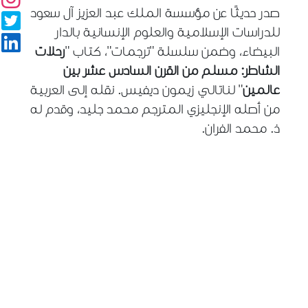
صدر حديثًا عن مؤسسة الملك عبد العزيز آل سعود
للدراسات الإسلامية والعلوم الإنسانية بالدار
البيضاء، وضمن سلسلة "ترجمات"، كتاب "
رحلات
الشاطر: مسلم من القرن السادس عشر بين
عالمين
" لناتالي زيمون ديفيس. نقله إلى العربية
من أصله الإنجليزي المترجم محمد جليد، وقدم له
ذ. محمد الفران.