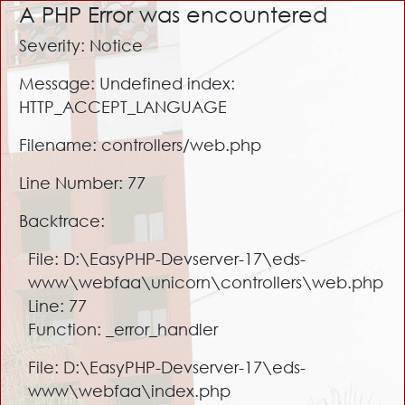
A PHP Error was encountered
Severity: Notice
Message: Undefined index:
HTTP_ACCEPT_LANGUAGE
Filename: controllers/web.php
Line Number: 77
Backtrace:
File: D:\EasyPHP-Devserver-17\eds-
www\webfaa\unicorn\controllers\web.php
Line: 77
Function: _error_handler
File: D:\EasyPHP-Devserver-17\eds-
www\webfaa\index.php