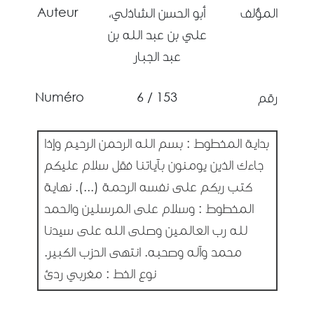
Auteur
المؤلف
أبو الحسن الشاذلي،
علي بن عبد الله بن
عبد الجبار
Numéro
153 / 6
رقم
بداية المخطوط : بسم الله الرحمن الرحيم وإذا
جاءك الذين يومنون بآياتنا فقل سلام عليكم
كتب ربكم على نفسه الرحمة (...). نهاية
المخطوط : وسلام على المرسلين والحمد
لله رب العالمين وصلى الله على سيدنا
محمد وآله وصحبه. انتهى الحزب الكبير.
نوع الخط : مغربي ردئ