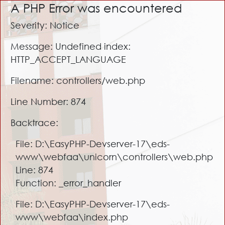
A PHP Error was encountered
Severity: Notice
Message: Undefined index:
HTTP_ACCEPT_LANGUAGE
Filename: controllers/web.php
Line Number: 874
Backtrace:
File: D:\EasyPHP-Devserver-17\eds-
www\webfaa\unicorn\controllers\web.php
Line: 874
Function: _error_handler
File: D:\EasyPHP-Devserver-17\eds-
www\webfaa\index.php