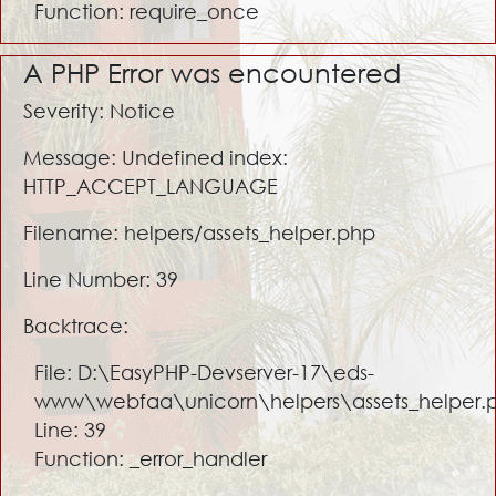
Function: require_once
A PHP Error was encountered
Severity: Notice
Message: Undefined index:
HTTP_ACCEPT_LANGUAGE
Filename: helpers/assets_helper.php
Line Number: 39
Backtrace:
File: D:\EasyPHP-Devserver-17\eds-
www\webfaa\unicorn\helpers\assets_helper.
Line: 39
Function: _error_handler