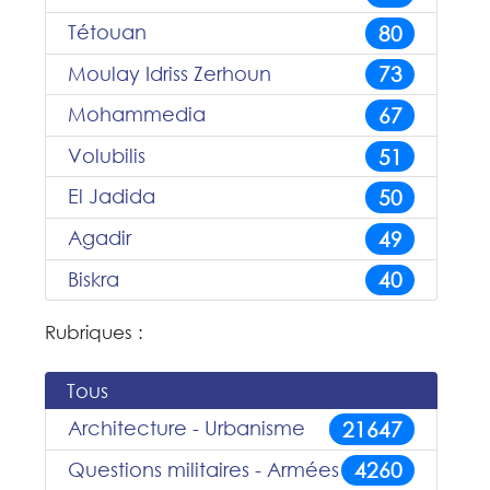
Tétouan
80
Moulay Idriss Zerhoun
73
Mohammedia
67
Volubilis
51
El Jadida
50
Agadir
49
Biskra
40
Rubriques :
Tous
Architecture - Urbanisme
21647
Questions militaires - Armées
4260