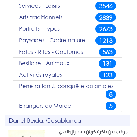
Services - Loisirs
3546
Arts traditionnels
2839
Portraits - Types
2673
Paysages - Cadre naturel
1213
Fêtes - Rites - Coutumes
563
Bestiaire - Animaux
131
Activités royales
123
Pénétration & conquête coloniales
8
Etrangers du Maroc
5
Dar el Beïda, Casablanca
جوانب من ذاكرة كريان سنطرال-الحي