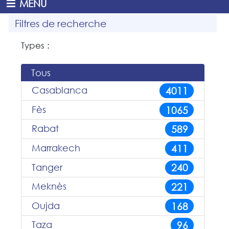
MENU
Filtres de recherche
Types :
Tous
Casablanca
4011
Fès
1065
Rabat
589
Marrakech
411
Tanger
240
Meknès
221
Oujda
168
Taza
96