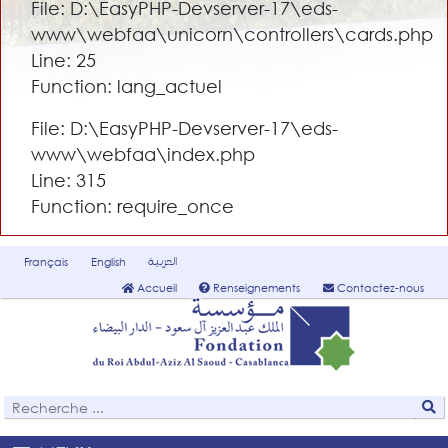
File: D:\EasyPHP-Devserver-17\eds-
www\webfaa\unicorn\controllers\cards.php
Line: 25
Function: lang_actuel
File: D:\EasyPHP-Devserver-17\eds-
www\webfaa\index.php
Line: 315
Function: require_once
العربية
Français
English
Accueil
Renseignements
Contactez-nous