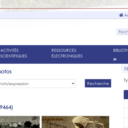
Ac
ACTIVITÉS
RESSOURCES
BIBLIO
SCIENTIFIQUES
ÉLECTRONIQUES
F
hotos
Ty
Recherche
 9464)