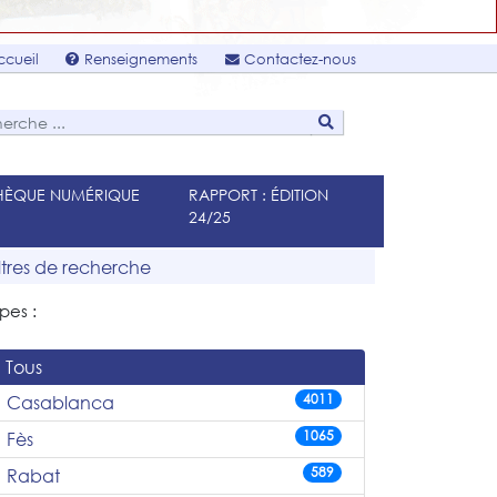
cueil
Renseignements
Contactez-nous
THÈQUE NUMÉRIQUE
RAPPORT : ÉDITION
24/25
iltres de recherche
pes :
Tous
4011
Casablanca
1065
Fès
589
Rabat