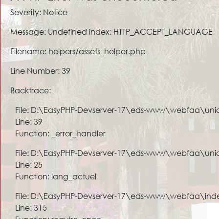
Severity: Notice
Message: Undefined index: HTTP_ACCEPT_LANGUAGE
Filename: helpers/assets_helper.php
Line Number: 39
Backtrace:
File: D:\EasyPHP-Devserver-17\eds-www\webfaa\unic
Line: 39
Function: _error_handler
File: D:\EasyPHP-Devserver-17\eds-www\webfaa\unic
Line: 25
Function: lang_actuel
File: D:\EasyPHP-Devserver-17\eds-www\webfaa\ind
Line: 315