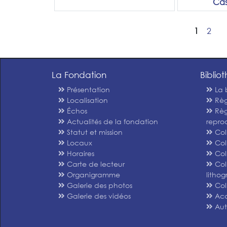
Ca
1
2
La Fondation
Biblio
Présentation
La 
Localisation
Règ
Échos
Règ
Actualités de la fondation
repro
Statut et mission
Col
Locaux
Col
Horaires
Col
Carte de lecteur
Col
Organigramme
litho
Galerie des photos
Col
Galerie des vidéos
Acc
Autr