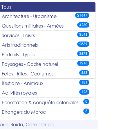
Tous
21647
Architecture - Urbanisme
4260
Questions militaires - Armées
3546
Services - Loisirs
2839
Arts traditionnels
2673
Portraits - Types
1213
Paysages - Cadre naturel
563
Fêtes - Rites - Coutumes
131
Bestiaire - Animaux
123
Activités royales
8
Pénétration & conquête coloniales
5
Etrangers du Maroc
ar el Beïda, Casablanca