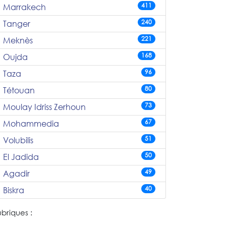
411
Marrakech
240
Tanger
221
Meknès
168
Oujda
96
Taza
80
Tétouan
73
Moulay Idriss Zerhoun
67
Mohammedia
51
Volubilis
50
El Jadida
49
Agadir
40
Biskra
briques :