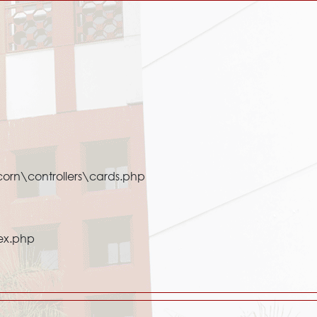
orn\controllers\cards.php
ex.php