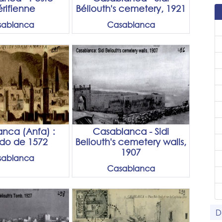
rifienne
Béliouth's cemetery, 1921
sablanca
Casablanca
nca (Anfa) :
Casablanca - Sidi
do de 1572
Beliouth's cemetery walls,
1907
sablanca
Casablanca
D