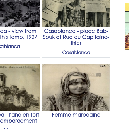
ca - view from
Casablanca - place Bab-
uth's tomb, 1927
Souk et Rue du Capitaine-
Ihler
sablanca
Casablanca
 - l'ancien fort
Femme marocaine
 bombardement