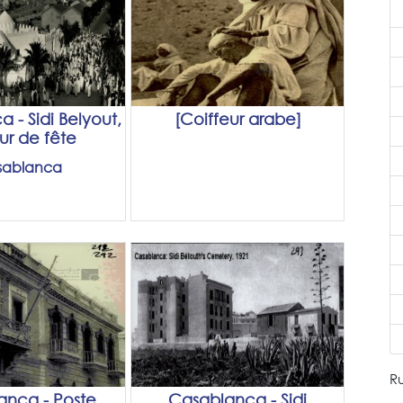
 - Sidi Belyout,
[Coiffeur arabe]
ur de fête
sablanca
Ru
anca - Poste
Casablanca - Sidi