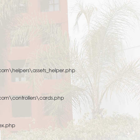
orn\helpers\assets_helper.php
orn\controllers\cards.php
ex.php