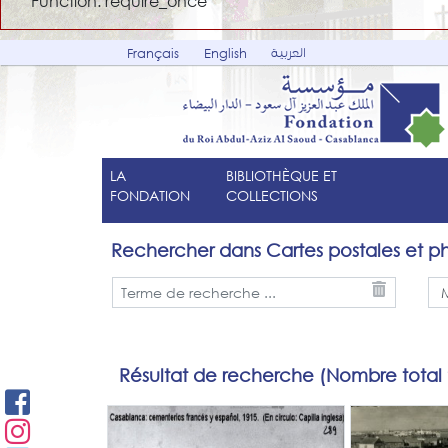
Function: require_once
العربية
Français
English
LA
BIBLIOTHÈQUE ET
FONDATION
COLLECTIONS
Rechercher dans Cartes postales et p
Résultat de recherche (Nombre total