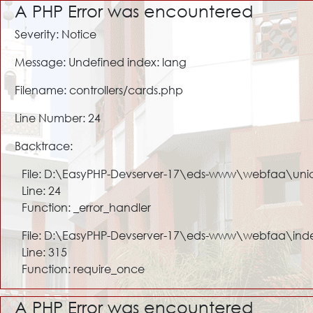
A PHP Error was encountered
Severity: Notice
Message: Undefined index: lang
Filename: controllers/cards.php
Line Number: 24
Backtrace:
File: D:\EasyPHP-Devserver-17\eds-www\webfaa\unic
Line: 24
Function: _error_handler
File: D:\EasyPHP-Devserver-17\eds-www\webfaa\ind
Line: 315
Function: require_once
A PHP Error was encountered